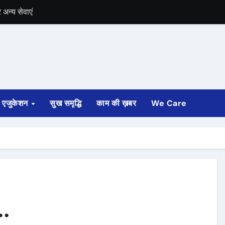
में भी चुनाव की घोषणा
 ट्रेन पटरी से उतरी
ी
्ता साफ
एजुकेशन
सुख समृद्धि
काम की ख़बर
We Care
ोड़ रुपए मंजूर किए
अगस्त तक होगी
..