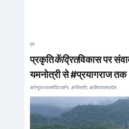
एवं
प्रकृति
केंद्रित
विकास पर संवा
यमनोत्री से #प्रयागराज तक
#रेणुका
माता
मंदिर
दर्शन, #सिरमौर, #हिमाचल
प्रदेश