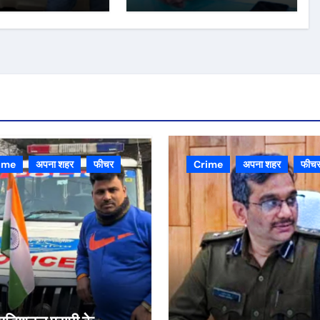
ime
अपना शहर
फीचर
Crime
अपना शहर
फीच