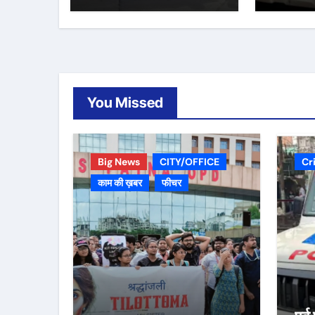
You Missed
Big News
CITY/OFFICE
Cr
काम की ख़बर
फीचर