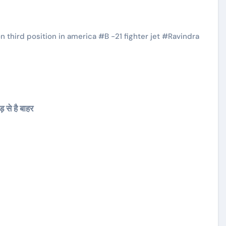
 third position in america
#
B -21 fighter jet
#
Ravindra
 से है बाहर