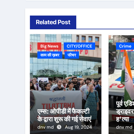
Related Post
Big News
CITY/OFFICE
Crime
काम की ख़बर
फीचर
पूर्व ए
एम्स: ओपीडी में फैकल्टी
ड्राइवर
के द्वारा शुरू की गई सेवाएं
ह’त्या
dnv md
Aug 19, 2024
dnv md