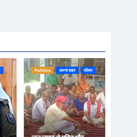
र
Politics
अपना शहर
फीचर