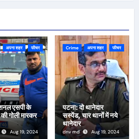
अपना शहर
फीचर
Crime
अपना शहर
फीचर
डिशनल एसपी के
पटना: दो थानेदार
 की गोली मारकर
सस्पेंड, चार थानों में नये
थानेदार
Aug 19, 2024
dnv md
Aug 19, 2024