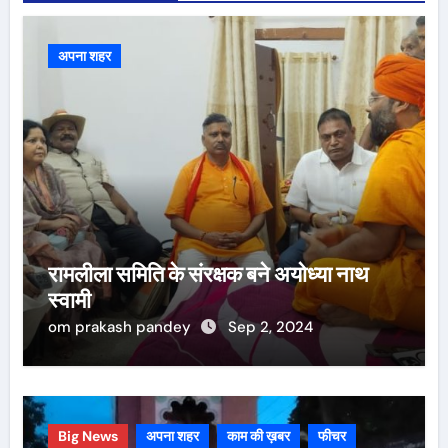
अपना शहर
रामलीला समिति के संरक्षक बने अयोध्या नाथ
स्वामी
om prakash pandey
Sep 2, 2024
Big News
अपना शहर
काम की ख़बर
फीचर