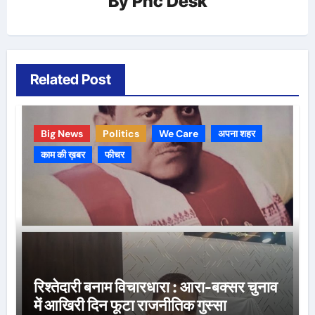
By
Pnc Desk
Related Post
Big News
Politics
We Care
अपना शहर
काम की ख़बर
फीचर
रिश्तेदारी बनाम विचारधारा : आरा-बक्सर चुनाव
में आखिरी दिन फूटा राजनीतिक गुस्सा