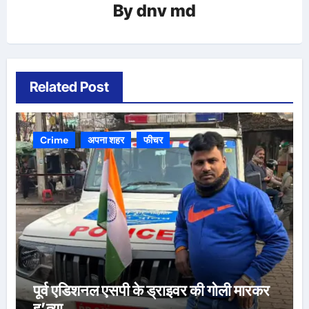
By
dnv md
Related Post
Crime
अपना शहर
फीचर
पूर्व एडिशनल एसपी के ड्राइवर की गोली मारकर
ह’त्या