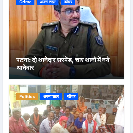
Crime
अपना शहर
फीचर
पटना: दो थानेदार सस्पेंड, चार थानों में नये
थानेदार
Politics
अपना शहर
फीचर