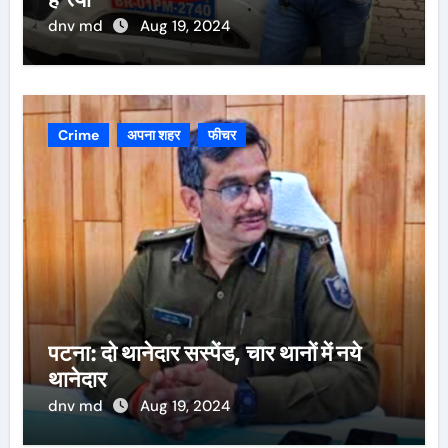
dnv md
Aug 19, 2024
Crime
अपना शहर
फीचर
पटना: दो थानेदार सस्पेंड, चार थानों में नये
थानेदार
dnv md
Aug 19, 2024