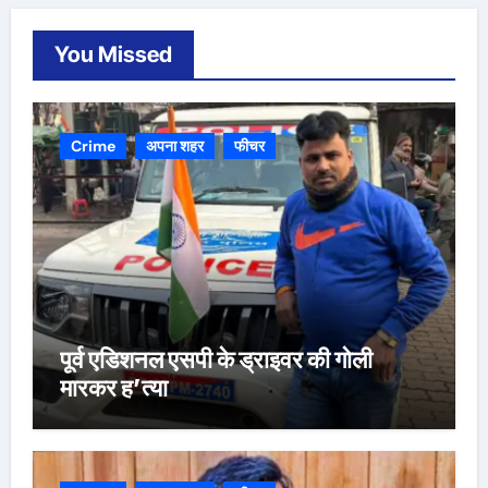
You Missed
Crime
अपना शहर
फीचर
पूर्व एडिशनल एसपी के ड्राइवर की गोली
मारकर ह’त्या