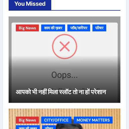
You Missed
Big News
काम की ख़बर
जॉब/करियर
फीचर
आपको भी नहीं मिला स्लॉट तो ना हों परेशान
Big News
CITY/OFFICE
MONEY MATTERS
काम की ख़बर
फीचर