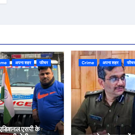
ime
अपना शहर
फीचर
Crime
अपना शहर
फीच
्व एडिशनल एसपी के