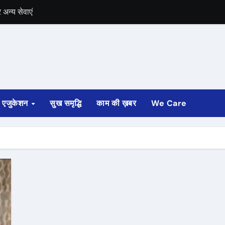
अन्य सेवाएं
में भी चुनाव की घोषणा
 ट्रेन पटरी से उतरी
ी
एजुकेशन
सुख समृद्धि
काम की ख़बर
We Care
्ता साफ
ोड़ रुपए मंजूर किए
अगस्त तक होगी