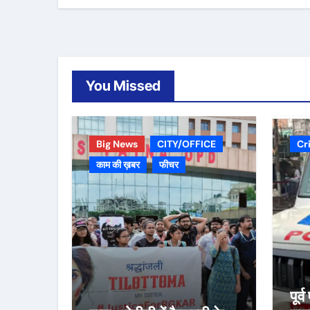
You Missed
Big News
CITY/OFFICE
Cr
काम की ख़बर
फीचर
पूर