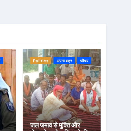
र
Politics
अपना शहर
फीचर
जल जमाव से मुक्ति और