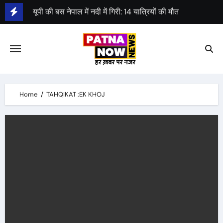
Skip
यूपी की बस नेपाल में नदी में गिरी: 14 यात्रियों की मौत
to
पहला स्पेस-डे आज, एक साल पहले चंद्रयान लैंड हुआ था
content
श्याम रजक ने राजद से दिया इस्तीफा
Home
TAHQIKAT :EK KHOJ