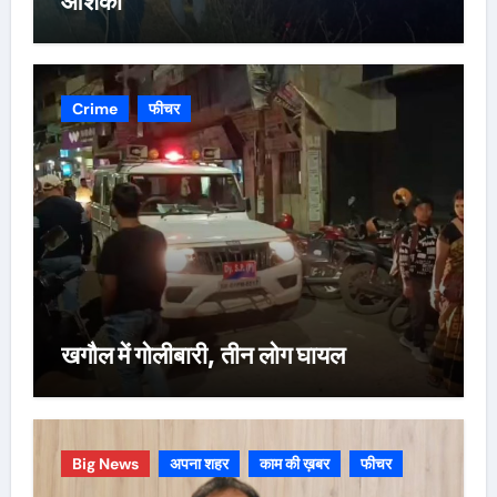
आशंका
Crime
फीचर
खगौल में गोलीबारी, तीन लोग घायल
Big News
अपना शहर
काम की ख़बर
फीचर