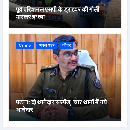
पूर्व एडिशनल एसपी के ड्राइवर की गोली
मारकर ह’त्या
Crime
अपना शहर
फीचर
पटना: दो थानेदार सस्पेंड, चार थानों में नये
थानेदार