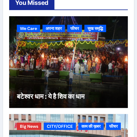
You Missed
We Care
अपना शहर
फीचर
सुख समृद्धि
बटेश्वर धाम : ये है शिव का धाम
Big News
CITY/OFFICE
काम की ख़बर
फीचर