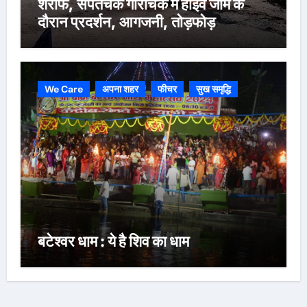
शरीफ, संपतचक गौरीचक में हाइवे जाम के
दौरान प्रदर्शन, आगजनी, तोड़फोड़
We Care
अपना शहर
फीचर
सुख समृद्धि
बटेश्वर धाम : ये है शिव का धाम