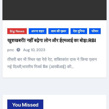
Big News
अपना शहर
काम की ख़बर
देश दुनिया
फीचर
खुशखबरी! नहीं बढ़ेगा लोन और ईएमआई का बोझ:RBI
pnc
Aug 10, 2023
तीसरी बार भी स्थिर रहा रेपो रेट, शक्तिकांत दास ने किया एलान
नई दिल्ली,भारतीय रिजर्व बैंक (आरबीआई) की…
You Missed