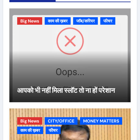
Big News
काम की ख़बर
जॉब/करियर
फीचर
आपको भी नहीं मिला स्लॉट तो ना हों परेशान
Big News
CITY/OFFICE
MONEY MATTERS
काम की ख़बर
फीचर