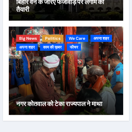
बिहार वन के जरिए फर्जीवाड़े पर लगाम की
तैयारी
Big News
Politics
We Care
अपना शहर
अपना शहर
काम की ख़बर
फीचर
नगर कोतवाल को टेका राज्यपाल ने माथा