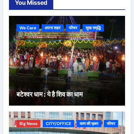
You Missed
We Care
अपना शहर
फीचर
सुख समृद्धि
बटेश्वर धाम : ये है शिव का धाम
Big News
CITY/OFFICE
काम की ख़बर
फीचर