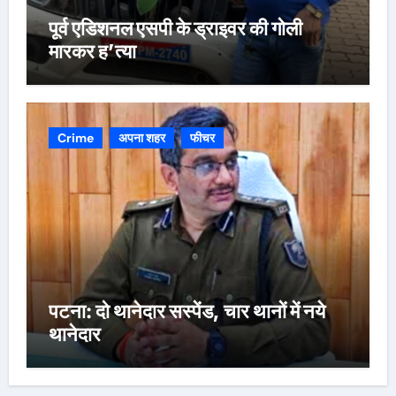
पूर्व एडिशनल एसपी के ड्राइवर की गोली
मारकर ह’त्या
Crime
अपना शहर
फीचर
पटना: दो थानेदार सस्पेंड, चार थानों में नये
थानेदार