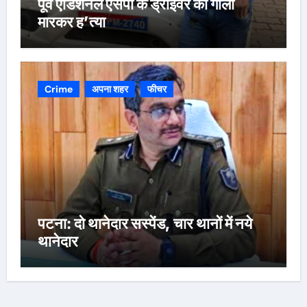
पूर्व एडिशनल एसपी के ड्राइवर की गोली
मारकर ह’त्या
Crime
अपना शहर
फीचर
पटना: दो थानेदार सस्पेंड, चार थानों में नये
थानेदार