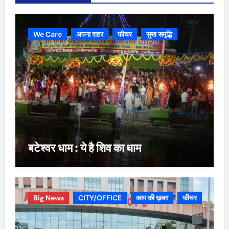
We Care
अपना शहर
फीचर
सुख समृद्धि
बटेश्वर धाम : ये है शिव का धाम
Big News
CITY/OFFICE
काम की ख़बर
फीचर