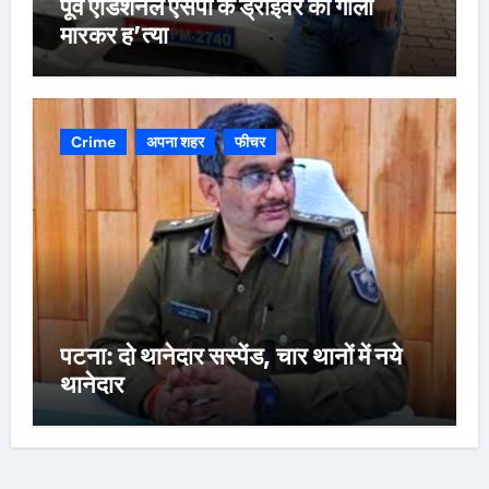
पूर्व एडिशनल एसपी के ड्राइवर की गोली
मारकर ह’त्या
Crime
अपना शहर
फीचर
पटना: दो थानेदार सस्पेंड, चार थानों में नये
थानेदार