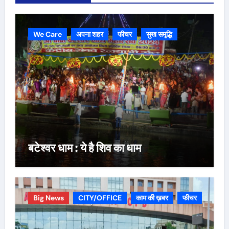
We Care
अपना शहर
फीचर
सुख समृद्धि
बटेश्वर धाम : ये है शिव का धाम
Big News
CITY/OFFICE
काम की ख़बर
फीचर