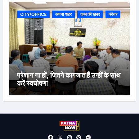
CITY/OFFICE
अपना शहर
काम की ख़बर
फीचर
परेशान ना हों, जितने कागजात हैं उन्हीं के साथ
करें स्वघोषणा