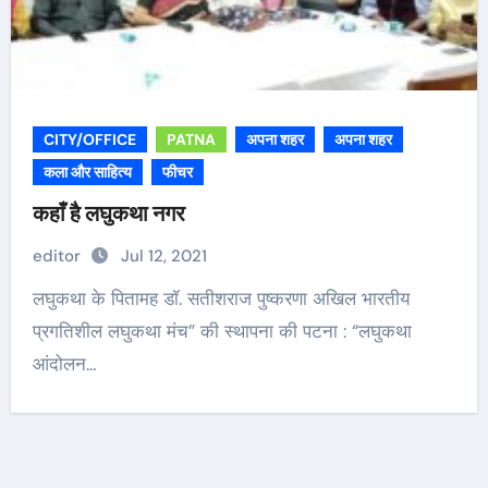
CITY/OFFICE
PATNA
अपना शहर
अपना शहर
कला और साहित्य
फीचर
कहाँ है लघुकथा नगर
editor
Jul 12, 2021
लघुकथा के पितामह डॉ. सतीशराज पुष्करणा अखिल भारतीय
प्रगतिशील लघुकथा मंच” की स्थापना की पटना : “लघुकथा
आंदोलन…