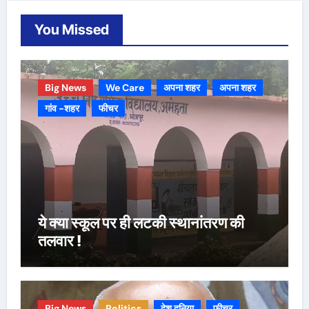
You Missed
Big News
We Care
अपना शहर
अपना शहर
गांव -शहर
फीचर
ये क्या स्कूल पर ही लटकी स्थानांतरण की
तलवार !
Big News
Politics
देश दुनिया
फीचर