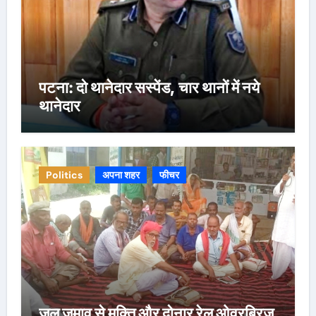
पटना: दो थानेदार सस्पेंड, चार थानों में नये
थानेदार
Politics
अपना शहर
फीचर
जल जमाव से मुक्ति और दोनार रेल ओवरब्रिज