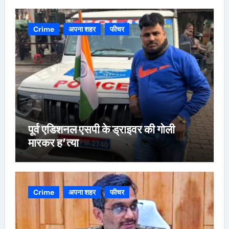
Crime
अपना शहर
फीचर
पूर्व एडिशनल एसपी के ड्राइवर की गोली
मारकर ह’त्या
Crime
अपना शहर
फीचर