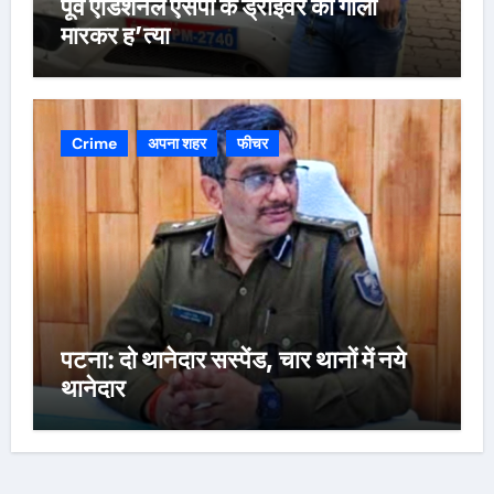
पूर्व एडिशनल एसपी के ड्राइवर की गोली
मारकर ह’त्या
Crime
अपना शहर
फीचर
पटना: दो थानेदार सस्पेंड, चार थानों में नये
थानेदार