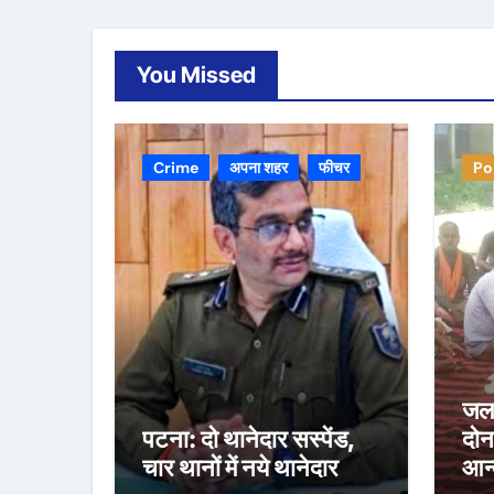
You Missed
Crime
अपना शहर
फीचर
Po
जल 
पटना: दो थानेदार सस्पेंड,
दोन
चार थानों में नये थानेदार
आन्