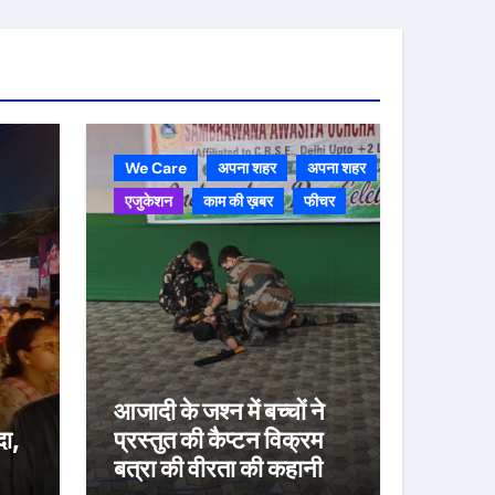
We Care
अपना शहर
अपना शहर
एजुकेशन
काम की ख़बर
फीचर
आजादी के जश्न में बच्चों ने
दा,
प्रस्तुत की कैप्टन विक्रम
बत्रा की वीरता की कहानी