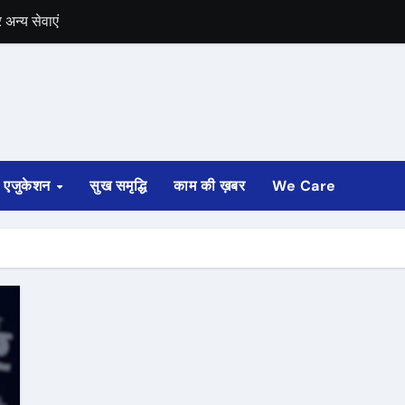
अन्य सेवाएं
में भी चुनाव की घोषणा
 ट्रेन पटरी से उतरी
ी
एजुकेशन
सुख समृद्धि
काम की ख़बर
We Care
्ता साफ
ोड़ रुपए मंजूर किए
अगस्त तक होगी