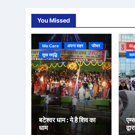
You Missed
We Care
अपना शहर
फीचर
Bi
सुख समृद्धि
काम
बटेश्वर धाम : ये है शिव का
एम्
धाम
द्वा