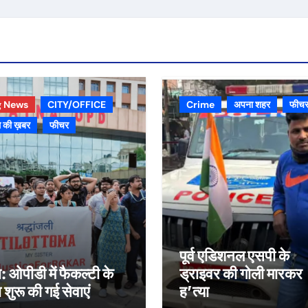
g News
CITY/OFFICE
Crime
अपना शहर
फीच
 की ख़बर
फीचर
पूर्व एडिशनल एसपी के
स: ओपीडी में फैकल्टी के
ड्राइवर की गोली मारकर
रा शुरू की गई सेवाएं
ह’त्या