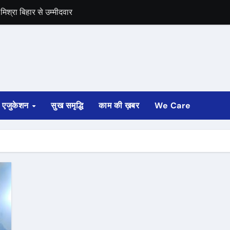
िश्रा बिहार से उम्मीदवार
समर्थन
एजुकेशन
सुख समृद्धि
काम की ख़बर
We Care