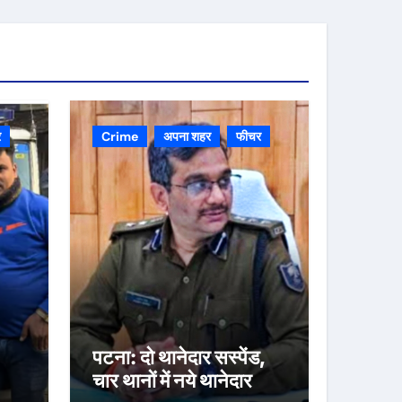
र
Crime
अपना शहर
फीचर
पटना: दो थानेदार सस्पेंड,
चार थानों में नये थानेदार