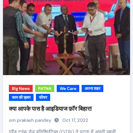
Big News
PATNA
We Care
अपना शहर
काम की ख़बर
फीचर
क्या आपके पास है आइडियाज फ़ॉर बिहार!
om prakash pandey
Oct 17, 2022
ग्रैंड ट्रंक रोड इनिशिएटिव्स (GTRi) ने पटना में अपनी पहली