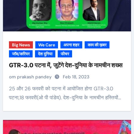
Big News
We Care
अपना शहर
काम की ख़बर
जॉब/करियर
देश दुनिया
फीचर
GTR-3.0 पटना में, जुटेंगे देश-दुनिया के नामचीन शख्स
om prakash pandey
Feb 18, 2023
25 और 26 फरवरी को पटना में आयोजित होगा GTR-3.0
पटना,18 फरवरी(ओ पी पांडेय). देश-दुनिया के नामचीन हस्तियों…