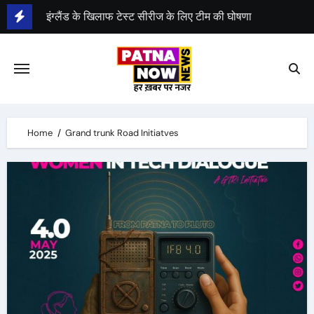
Skip
बीसीसीआई ने शुभमन गिल को बनाया टेस्ट कप्तान
to
content
ऋषभ पंत को टीम का उपकप्तान बनाया गया
इंग्लैंड के खिलाफ टेस्ट सीरीज के लिए टीम की घोषणा
Home
Grand trunk Road Initiatves