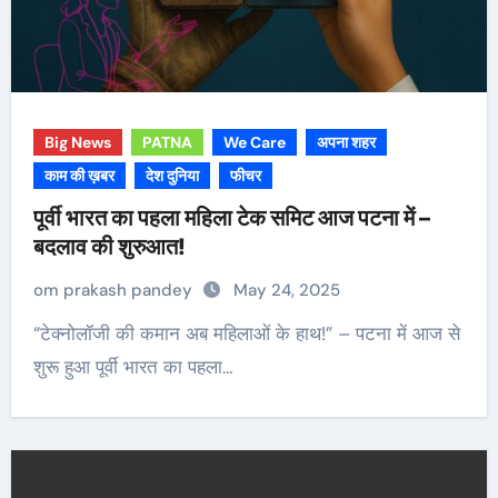
Big News
PATNA
We Care
अपना शहर
काम की ख़बर
देश दुनिया
फीचर
पूर्वी भारत का पहला महिला टेक समिट आज पटना में –
बदलाव की शुरुआत!
om prakash pandey
May 24, 2025
“टेक्नोलॉजी की कमान अब महिलाओं के हाथ!” – पटना में आज से
शुरू हुआ पूर्वी भारत का पहला…