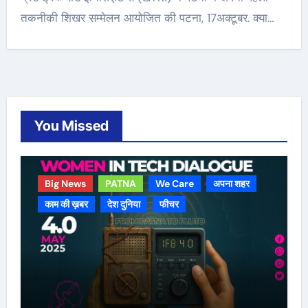
तकनीकी शिखर सम्मेलन आयोजित की पटना, 17अक्टूबर. क्या…
You Missed
Big News
PATNA
We Care
अपना शहर
काम की ख़बर
देश दुनिया
फीचर