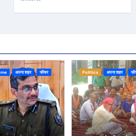
ime
अपना शहर
फीचर
Politics
अपना शहर
फी