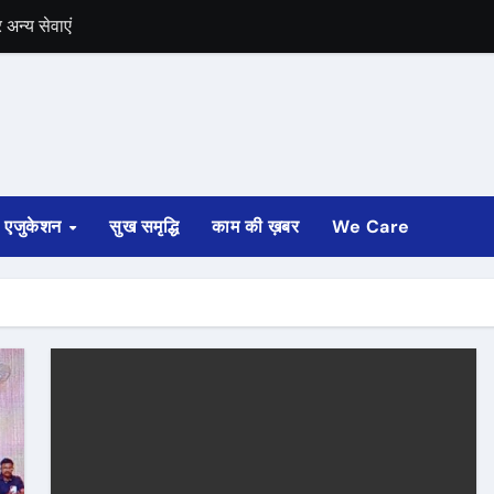
अन्य सेवाएं
में भी चुनाव की घोषणा
 ट्रेन पटरी से उतरी
ी
एजुकेशन
सुख समृद्धि
काम की ख़बर
We Care
्ता साफ
ोड़ रुपए मंजूर किए
अगस्त तक होगी