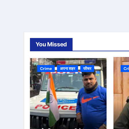
You Missed
Crime
अपना शहर
फीचर
Cr