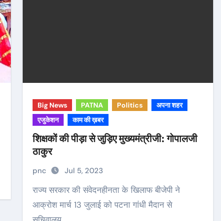
Big News
PATNA
Politics
अपना शहर
एजुकेशन
काम की ख़बर
शिक्षकों की पीड़ा से जुड़िए मुख्यमंत्रीजी: गोपालजी
ठाकुर
pnc
Jul 5, 2023
राज्य सरकार की संवेदनहीनता के खिलाफ बीजेपी ने
आक्रोश मार्च 13 जुलाई को पटना गांधी मैदान से
सचिवालय…