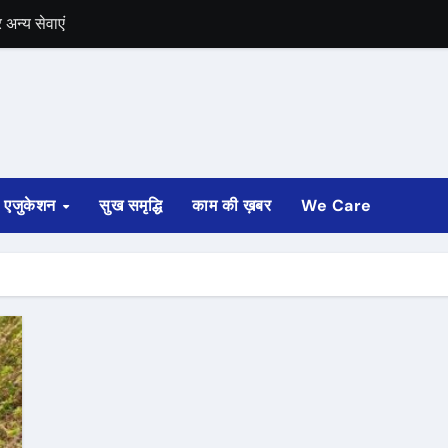
अन्य सेवाएं
में भी चुनाव की घोषणा
 ट्रेन पटरी से उतरी
ी
एजुकेशन
सुख समृद्धि
काम की ख़बर
We Care
्ता साफ
ोड़ रुपए मंजूर किए
अगस्त तक होगी