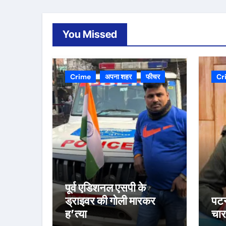
You Missed
Crime
अपना शहर
फीचर
Cr
पूर्व एडिशनल एसपी के
ड्राइवर की गोली मारकर
पटन
ह’त्या
चार 