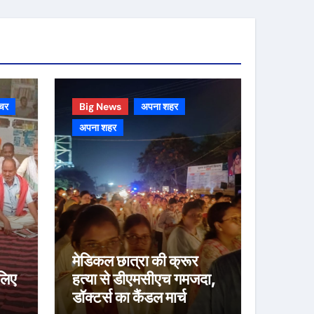
चर
Big News
अपना शहर
अपना शहर
मेडिकल छात्रा की क्रूर
लिए
हत्या से डीएमसीएच गमजदा,
डॉक्टर्स का कैंडल मार्च