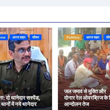
ime
अपना शहर
फीचर
Politics
अपना शहर
फी
जल जमाव से मुक्ति और
ा: दो थानेदार सस्पेंड,
दोनार रेल ओवरब्रिज के 
थानों में नये थानेदार
आन्दोलन तेज