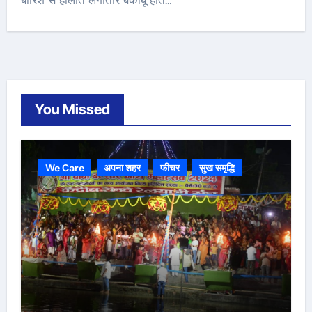
बारिश से हालात लगातार बेकाबू होते…
You Missed
We Care
अपना शहर
फीचर
सुख समृद्धि