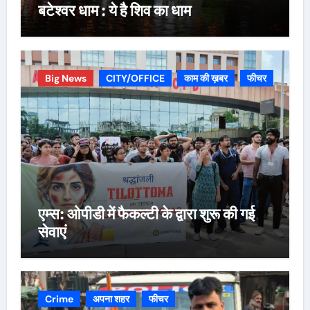
बटेश्वर धाम : ये है शिव का धाम
Big News
CITY/OFFICE
काम की ख़बर
फीचर
एम्स: ओपीडी में फैकल्टी के द्वारा शुरू की गई
सेवाएं
Crime
अपना शहर
फीचर