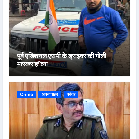
पूर्व एडिशनल एसपी के ड्राइवर की गोली
मारकर ह’त्या
Crime
अपना शहर
फीचर