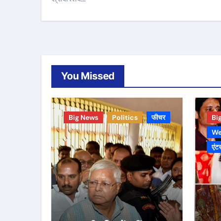
You Missed
Big News
Politics
फीचर
Bi
We
एंटर