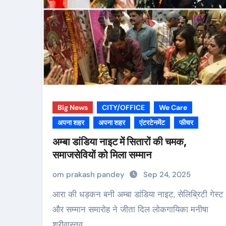
Big News
CITY/OFFICE
We Care
अपना शहर
अपना शहर
एंटरटेनमेंट
फीचर
अम्बा डांडिया नाइट में सितारों की चमक,
समाजसेवियों को मिला सम्मान
om prakash pandey
Sep 24, 2025
आरा की धड़कन बनी अम्बा डांडिया नाइट, सेलिब्रिटी गेस्ट
और सम्मान समारोह ने जीता दिल लोकगायिका मनीषा
श्रीवास्तव…