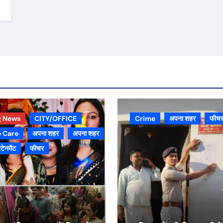
g News
CITY/OFFICE
Crime
अपना शहर
फीच
 Care
अपना शहर
अपना शहर
टेनमेंट
फीचर