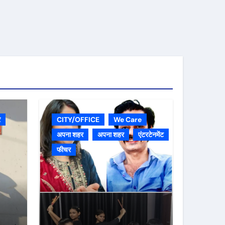
र
CITY/OFFICE
We Care
अपना शहर
अपना शहर
एंटरटेनमेंट
फीचर