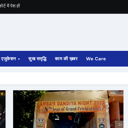
देश को हराया
एजुकेशन
सुख समृद्धि
काम की ख़बर
We Care