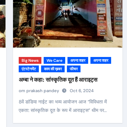
Big News
We Care
अपना शहर
अपना शहर
एंटरटेनमेंट
काम की ख़बर
फीचर
अम्बा ने कहा: सांस्कृतिक दूत हैं आराइट्स
om prakash pandey
Oct 6, 2024
8वें डांडिया नाईट का भव्य आयोजन आज “विविधता में
एकता: सांस्कृतिक दूत के रूप में आराइट्स” थीम पर…