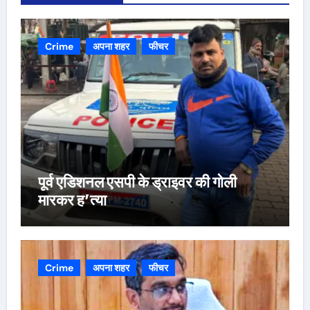
Crime
अपना शहर
फीचर
पूर्व एडिशनल एसपी के ड्राइवर की गोली
मारकर ह’त्या
Crime
अपना शहर
फीचर