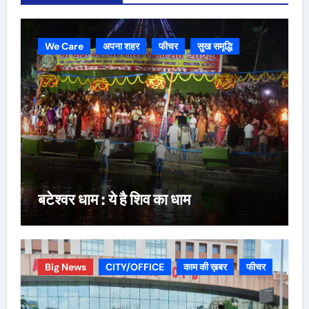
We Care
अपना शहर
फीचर
सुख समृद्धि
बटेश्वर धाम : ये है शिव का धाम
Big News
CITY/OFFICE
काम की ख़बर
फीचर