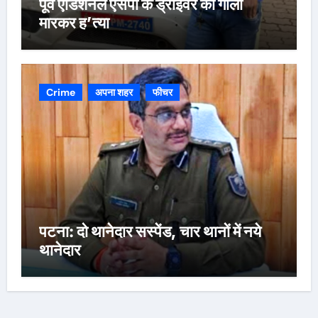
पूर्व एडिशनल एसपी के ड्राइवर की गोली
मारकर ह’त्या
Crime
अपना शहर
फीचर
पटना: दो थानेदार सस्पेंड, चार थानों में नये
थानेदार