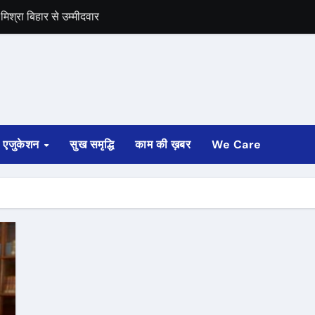
िश्रा बिहार से उम्मीदवार
समर्थन
एजुकेशन
सुख समृद्धि
काम की ख़बर
We Care