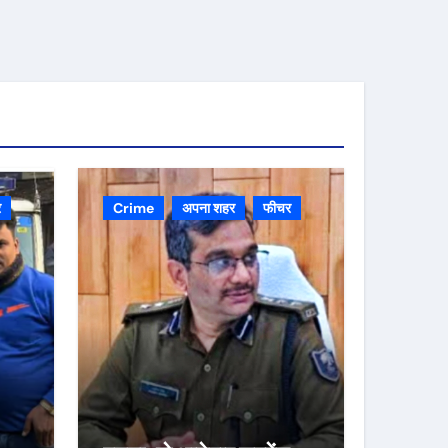
र
Crime
अपना शहर
फीचर