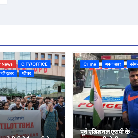
g News
CITY/OFFICE
Crime
अपना शहर
फीच
 की ख़बर
फीचर
पूर्व एडिशनल एसपी के