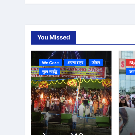
You Missed
We Care
अपना शहर
फीचर
Bi
सुख समृद्धि
काम