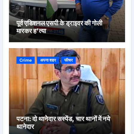
पूर्व एडिशनल एसपी के ड्राइवर की गोली
मारकर ह’त्या
Crime
अपना शहर
फीचर
पटना: दो थानेदार सस्पेंड, चार थानों में नये
थानेदार