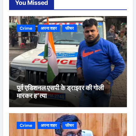
You Missed
Crime
अपना शहर
फीचर
पूर्व एडिशनल एसपी के ड्राइवर की गोली
मारकर ह’त्या
Crime
अपना शहर
फीचर