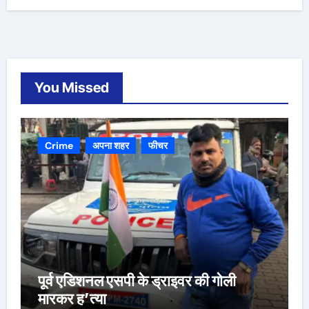
You Missed
Crime
अपना शहर
फीचर
पूर्व एडिशनल एसपी के ड्राइवर की गोली
मारकर ह’त्या