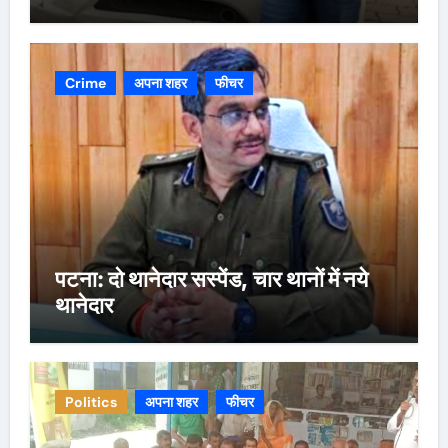
Crime
अपना शहर
फीचर
पटना: दो थानेदार सस्पेंड, चार थानों में नये
थानेदार
Politics
अपना शहर
फीचर