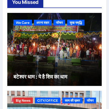
You Missed
We Care
अपना शहर
फीचर
सुख समृद्धि
बटेश्वर धाम : ये है शिव का धाम
Big News
CITY/OFFICE
काम की ख़बर
फीचर