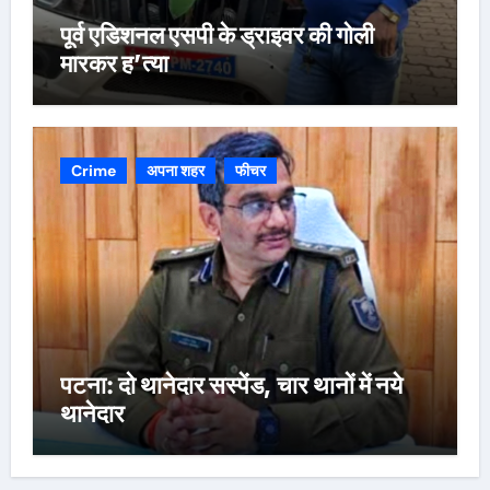
पूर्व एडिशनल एसपी के ड्राइवर की गोली
मारकर ह’त्या
Crime
अपना शहर
फीचर
पटना: दो थानेदार सस्पेंड, चार थानों में नये
थानेदार