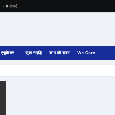
अन्य सेवाएं
में भी चुनाव की घोषणा
 ट्रेन पटरी से उतरी
ी
एजुकेशन
सुख समृद्धि
काम की ख़बर
We Care
्ता साफ
ोड़ रुपए मंजूर किए
अगस्त तक होगी