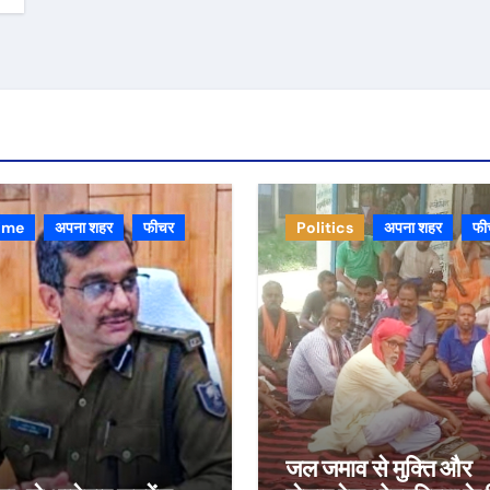
ime
अपना शहर
फीचर
Politics
अपना शहर
फी
जल जमाव से मुक्ति और