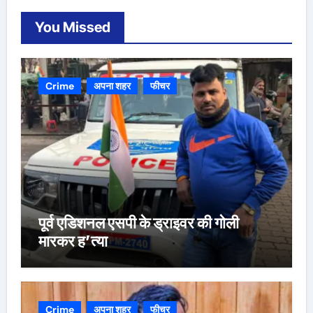
You Missed
Crime
अपना शहर
फीचर
पूर्व एडिशनल एसपी के ड्राइवर की गोली
मारकर ह’त्या
Crime
अपना शहर
फीचर