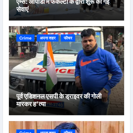
एम्स: ओपीडी में फैकल्टी के द्वारा शुरू की गई
सेवाएं
Crime
अपना शहर
फीचर
पूर्व एडिशनल एसपी के ड्राइवर की गोली
मारकर ह’त्या
Crime
अपना शहर
फीचर