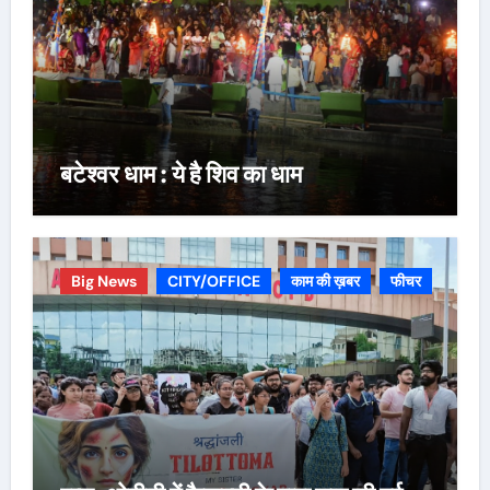
बटेश्वर धाम : ये है शिव का धाम
Big News
CITY/OFFICE
काम की ख़बर
फीचर