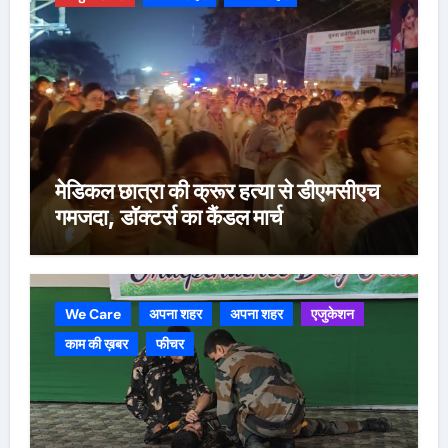
मेडिकल छात्रा की क्रूर हत्या से डीएमसीएच
गमजदा, डॉक्टर्स का कैंडल मार्च
We Care
अपना शहर
अपना शहर
एजुकेशन
काम की ख़बर
फीचर