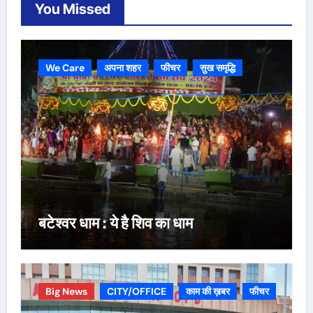
You Missed
We Care
अपना शहर
फीचर
सुख समृद्धि
बटेश्वर धाम : ये है शिव का धाम
Big News
CITY/OFFICE
काम की ख़बर
फीचर