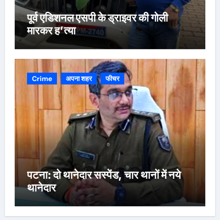
पूर्व एडिशनल एसपी के ड्राइवर की गोली
मारकर ह’त्या
Crime
अपना शहर
फीचर
पटना: दो थानेदार सस्पेंड, चार थानों में नये
थानेदार