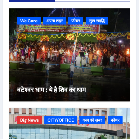
We Care
अपना शहर
फीचर
सुख समृद्धि
बटेश्वर धाम : ये है शिव का धाम
Big News
CITY/OFFICE
काम की ख़बर
फीचर