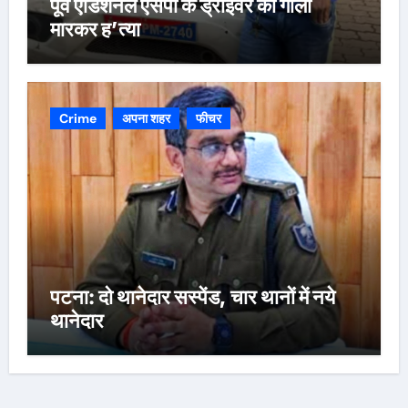
पूर्व एडिशनल एसपी के ड्राइवर की गोली
मारकर ह’त्या
Crime
अपना शहर
फीचर
पटना: दो थानेदार सस्पेंड, चार थानों में नये
थानेदार