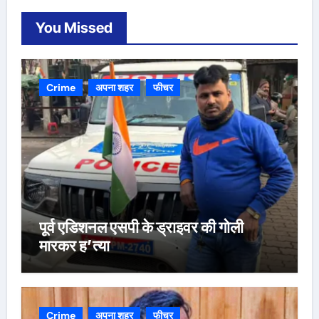
You Missed
Crime
अपना शहर
फीचर
पूर्व एडिशनल एसपी के ड्राइवर की गोली
मारकर ह’त्या
Crime
अपना शहर
फीचर