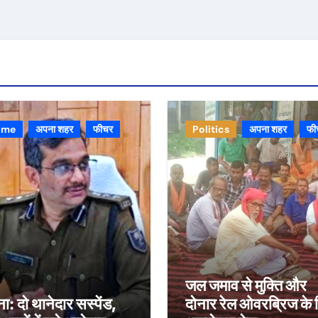
ime
अपना शहर
फीचर
Politics
अपना शहर
फी
जल जमाव से मुक्ति और
ा: दो थानेदार सस्पेंड,
दोनार रेल ओवरब्रिज के 