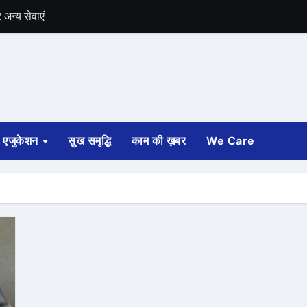
अन्य सेवाएं
में भी चुनाव की घोषणा
 ट्रेन पटरी से उतरी
ी
एजुकेशन
सुख समृद्धि
काम की ख़बर
We Care
्ता साफ
ोड़ रुपए मंजूर किए
अगस्त तक होगी