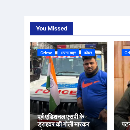
You Missed
Crime
अपना शहर
फीचर
Cr
पूर्व एडिशनल एसपी के
ड्राइवर की गोली मारकर
पटन