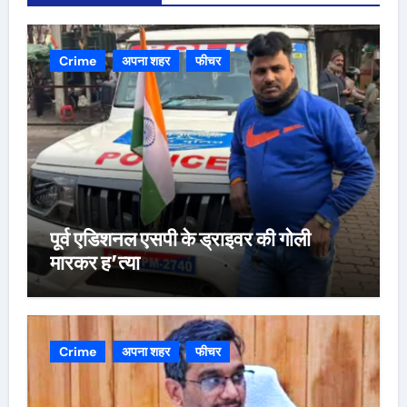
Crime
अपना शहर
फीचर
पूर्व एडिशनल एसपी के ड्राइवर की गोली
मारकर ह’त्या
Crime
अपना शहर
फीचर