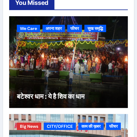
You Missed
We Care
अपना शहर
फीचर
सुख समृद्धि
बटेश्वर धाम : ये है शिव का धाम
Big News
CITY/OFFICE
काम की ख़बर
फीचर