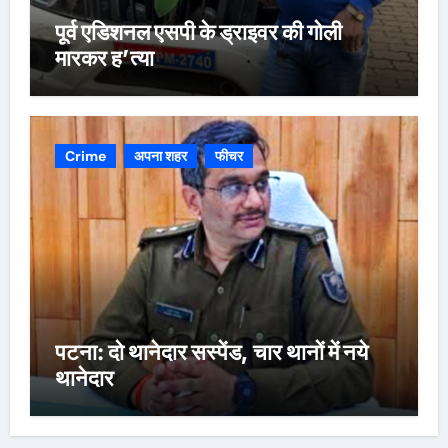
पूर्व एडिशनल एसपी के ड्राइवर की गोली
मारकर ह’त्या
Crime
अपना शहर
फीचर
पटना: दो थानेदार सस्पेंड, चार थानों में नये
थानेदार