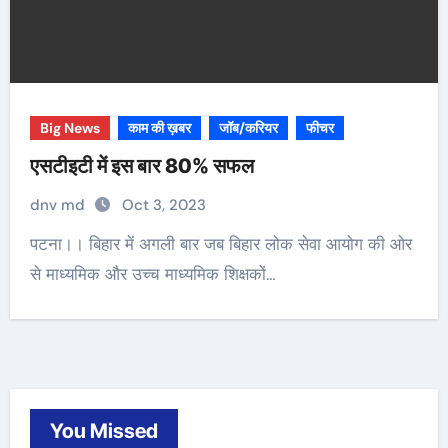
Big News
काम की ख़बर
जॉब/करियर
फीचर
एसटीइटी में इस बार 80% सफल
dnv md
Oct 3, 2023
पटना।। बिहार में अगली बार जब बिहार लोक सेवा आयोग की ओर
से माध्यमिक और उच्च माध्यमिक शिक्षकों…
You Missed