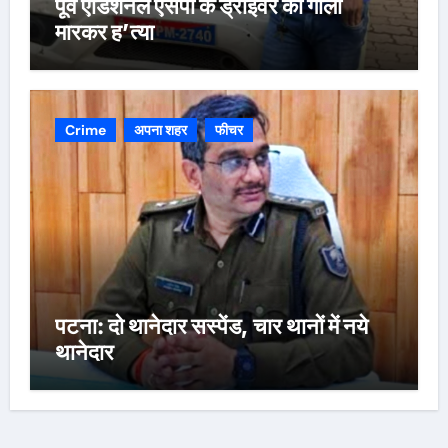
पूर्व एडिशनल एसपी के ड्राइवर की गोली
मारकर ह’त्या
Crime
अपना शहर
फीचर
पटना: दो थानेदार सस्पेंड, चार थानों में नये
थानेदार