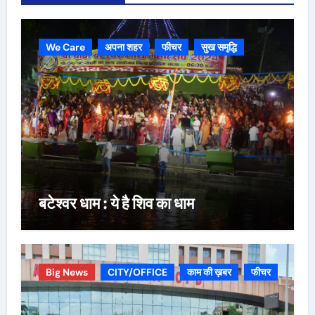
We Care
अपना शहर
फीचर
सुख समृद्धि
बटेश्वर धाम : ये है शिव का धाम
Big News
CITY/OFFICE
काम की ख़बर
फीचर