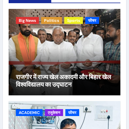
Big News
Politics
Sports
फीचर
राजगीर में राज्य खेल अकादमी और बिहार खेल
विश्वविद्यालय का उद्घाटन
ACADEMIC
एजुकेशन
फीचर