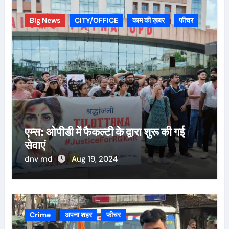
Big News
CITY/OFFICE
काम की ख़बर
फीचर
एम्स: ओपीडी में फैकल्टी के द्वारा शुरू की गई
सेवाएं
dnv md
Aug 19, 2024
Crime
अपना शहर
फीचर