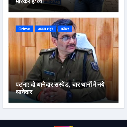
मारकर ह’त्या
Crime
अपना शहर
फीचर
पटना: दो थानेदार सस्पेंड, चार थानों में नये
थानेदार