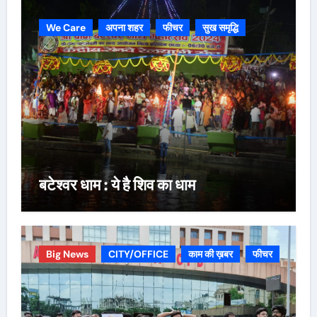
We Care
अपना शहर
फीचर
सुख समृद्धि
बटेश्वर धाम : ये है शिव का धाम
Big News
CITY/OFFICE
काम की ख़बर
फीचर