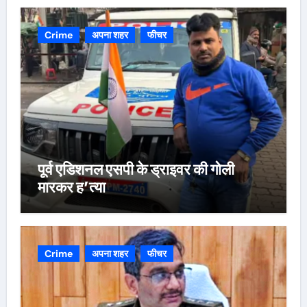
Crime
अपना शहर
फीचर
पूर्व एडिशनल एसपी के ड्राइवर की गोली
मारकर ह’त्या
Crime
अपना शहर
फीचर