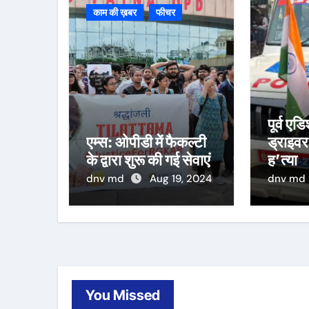
काम की ख़बर
फीचर
पूर्व ए
एम्स: ओपीडी में फैकल्टी
ड्राइवर
के द्वारा शुरू की गई सेवाएं
ह’त्या
dnv md
Aug 19, 2024
dnv md
You Missed