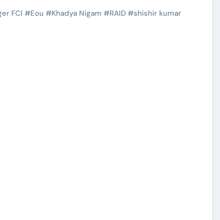
er FCI
#
Eou
#
Khadya Nigam
#
RAID
#
shishir kumar