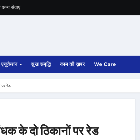
अन्य सेवाएं
में भी चुनाव की घोषणा
 ट्रेन पटरी से उतरी
ी
एजुकेशन
सुख समृद्धि
काम की ख़बर
We Care
्ता साफ
ोड़ रुपए मंजूर किए
ं पर रेड
अगस्त तक होगी
धक के दो ठिकानों पर रेड