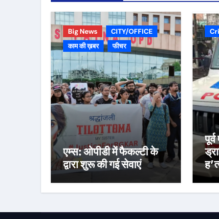
Big News
CITY/OFFICE
Cr
काम की ख़बर
फीचर
पूर
एम्स: ओपीडी में फैकल्टी के
ड्र
द्वारा शुरू की गई सेवाएं
ह’त्