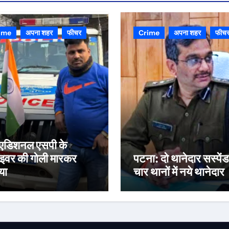
ime
अपना शहर
फीचर
Crime
अपना शहर
फीच
्व एडिशनल एसपी के
ाइवर की गोली मारकर
पटना: दो थानेदार सस्पेंड
या
चार थानों में नये थानेदार