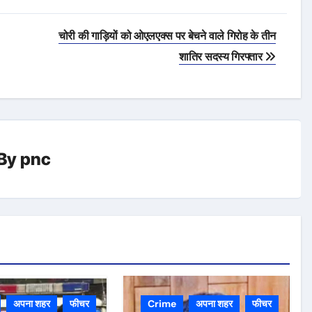
चोरी की गाड़ियों को ओएलएक्स पर बेचने वाले गिरोह के तीन
शातिर सदस्य गिरफ्तार
By
pnc
अपना शहर
फीचर
Crime
अपना शहर
फीचर