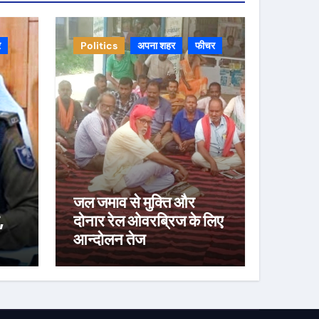
र
Politics
अपना शहर
फीचर
जल जमाव से मुक्ति और
,
दोनार रेल ओवरब्रिज के लिए
आन्दोलन तेज