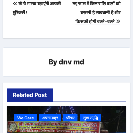
Post
तो ये मास्क बढ़ाएंगी आपकी
नए साल में किन राशि वालों को
navigation
मुश्किलें !
बरतनी है सावधानी है और
किसकी होगी बल्ले-बल्ले
By
dnv md
Related Post
We Care
अपना शहर
फीचर
सुख समृद्धि