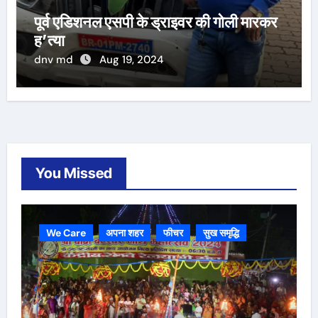
पूर्व एडिशनल एसपी के ड्राइवर की गोली मारकर
ह’त्या
dnv md
Aug 19, 2024
You Missed
We Care
अपना शहर
फीचर
सुख समृद्धि