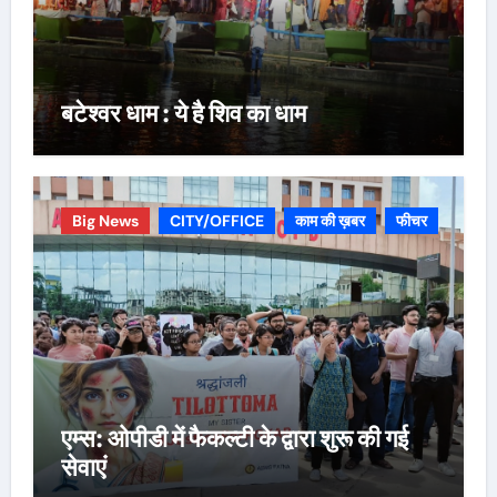
बटेश्वर धाम : ये है शिव का धाम
Big News
CITY/OFFICE
काम की ख़बर
फीचर
एम्स: ओपीडी में फैकल्टी के द्वारा शुरू की गई
सेवाएं