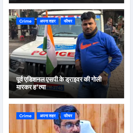
Crime
अपना शहर
फीचर
पूर्व एडिशनल एसपी के ड्राइवर की गोली
मारकर ह’त्या
Crime
अपना शहर
फीचर