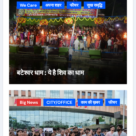
We Care
अपना शहर
फीचर
सुख समृद्धि
बटेश्वर धाम : ये है शिव का धाम
Big News
CITY/OFFICE
काम की ख़बर
फीचर