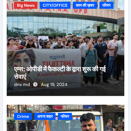
Big News
CITY/OFFICE
काम की ख़बर
फीचर
एम्स: ओपीडी में फैकल्टी के द्वारा शुरू की गई
सेवाएं
dnv md
Aug 19, 2024
Crime
अपना शहर
फीचर